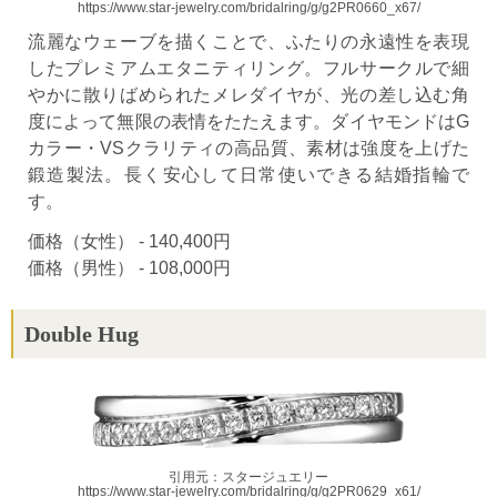
https://www.star-jewelry.com/bridalring/g/g2PR0660_x67/
流麗なウェーブを描くことで、ふたりの永遠性を表現
したプレミアムエタニティリング。フルサークルで細
やかに散りばめられたメレダイヤが、光の差し込む角
度によって無限の表情をたたえます。ダイヤモンドはG
カラー・VSクラリティの高品質、素材は強度を上げた
鍛造製法。長く安心して日常使いできる結婚指輪で
す。
価格（女性） - 140,400円
価格（男性） - 108,000円
Double Hug
引用元：スタージュエリー
https://www.star-jewelry.com/bridalring/g/g2PR0629_x61/