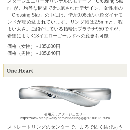
スタージュエリーオリジナルのモチーフ「Crossing Sta
r」が、均等な間隔で8つ施されたデザイン。女性用の
「Crossing Star」の中には、傍系0.08ctの小粒ダイヤモ
ンドが埋め込まれています。リング幅は2.5mmと、程
よい太さ。ご紹介している指輪はプラチナ950ですが、
希望によりK18イエローゴールドへの変更も可能。
価格（女性） - 135,000円
価格（男性） - 105,840円
One Heart
引用元：スタージュエリー
https://www.star-jewelry.com/bridalring/g/g2PR0613_x39/
ストレートリングのセンターで、まるで固く結びあう