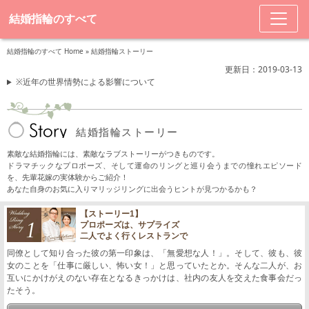
結婚指輪のすべて
結婚指輪のすべて Home
»
結婚指輪ストーリー
更新日：2019-03-13
※近年の世界情勢による影響について
結婚指輪ストーリー
素敵な結婚指輪には、素敵なラブストーリーがつきものです。
ドラマチックなプロポーズ、そして運命のリングと巡り会うまでの憧れエピソード
を、先輩花嫁の実体験からご紹介！
あなた自身のお気に入りマリッジリングに出会うヒントが見つかるかも？
【ストーリー1】
プロポーズは、サプライズ
二人でよく行くレストランで
同僚として知り合った彼の第一印象は、「無愛想な人！」。そして、彼も、彼
女のことを「仕事に厳しい、怖い女！」と思っていたとか。そんな二人が、お
互いにかけがえのない存在となるきっかけは、社内の友人を交えた食事会だっ
たそう。