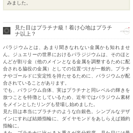
みました。
見た目はプラチナ級！着け心地はプラチ
ナ以上？
パラジウムとは、あまり聞きなれない金属かも知れませ
ん。ジュエリーの世界におけるパラジジウムは、そのほと
んどが割り金（他のメインとなる金属を調整するために配
合される脇役の金属）としての位置づけが一般的。プラチ
ナやゴールドに安定性を持たせるために、パラジウムが配
合されていることがあります。
でも、パラジウム自体、実はプラチナと同レベルの輝きを
放つことを特徴としているため、近年ではパラジウム素材
をメインとしたリングも登場し始めました。
見た目は本当にプラチナのような白銀色。シンプルなデザ
インにすれば結婚指輪に、ダイヤモンドをあしらえば婚約
指輪に。
また、プラチナに比べると重さが半分程度。見た目には量