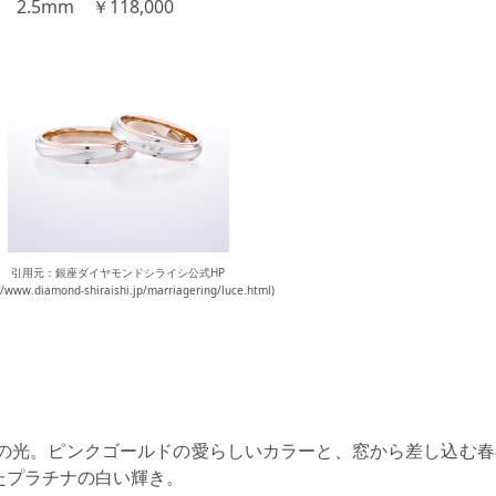
.5mm ￥118,000
引用元：銀座ダイヤモンドシライシ公式HP
//www.diamond-shiraishi.jp/marriagering/luce.html)
語の光。ピンクゴールドの愛らしいカラーと、窓から差し込む春
たプラチナの白い輝き。