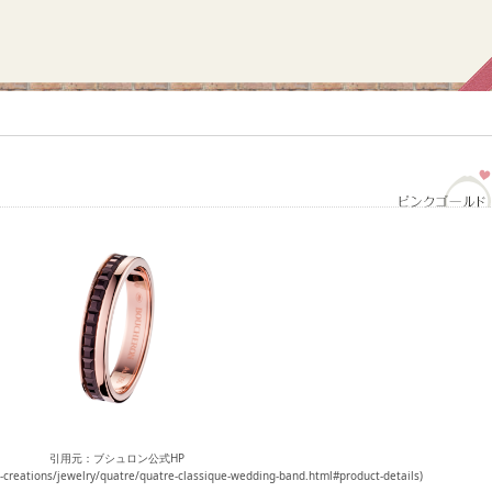
引用元：ブシュロン公式HP
e-creations/jewelry/quatre/quatre-classique-wedding-band.html#product-details)