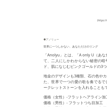
(https:/
●アノリュー
世界に一つしかない、あなただけのリング
「Anolyu」とは、「A only
て、二人にしかわからない秘密の暗
ド、肌になじむピンクゴールドの3
地金のデザインも3種類、石の色や
た、世界で一つの愛の歌を奏でるで
ークレットストーンを入れることも
価格（女性）-フラットヘアライン加工 
価格（男性）- フラットつち目加工 2.