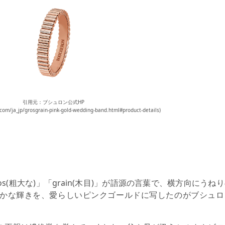
引用元：ブシュロン公式HP
.com/ja_jp/grosgrain-pink-gold-wedding-band.html#product-details)
s(粗大な)」「grain(木目)」が語源の言葉で、横方向にうね
かな輝きを、愛らしいピンクゴールドに写したのがブシュロ