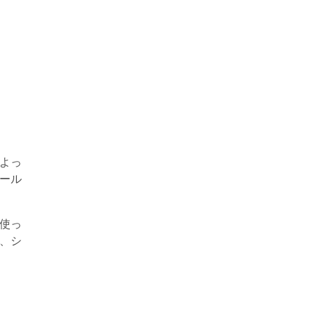
によっ
ール
使っ
、シ