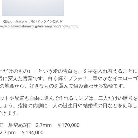
引用元：銀座ダイヤモンドシライシ公式HP
/www.diamond-shiraishi.jp/marriagering/anolyu.html)
 U（あなただけのもの）」という愛の告白を、文字を入れ替えること
号に変えた言葉です。白く輝くプラチナ、華やかなイエローゴ
つの地金から、好きなものを選んで組み合わせる指輪です。
カットや配置も自由に選んで作れるリングは、二人だけの暗号を
しょう。指輪の内側に二人の誕生日や結婚式の日などを刻印し
できます。
星留め3石 2.7mm ￥170,000
7mm ￥134,000