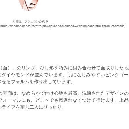
引用元：ブシュロン公式HP
s/bridal/wedding-bands/facette-pink-gold-and-diamond-wedding-band.html#product-details)
（面）」のリング。ひし形を巧みに組み合わせて面取りした地
のダイヤモンドが並んでいます。肌になじみやすいピンクゴー
させるフォルムを作り出しています。
の表面は、なめらかで付け心地も最高。洗練されたデザインの
フォーマルにも、どこへでも気遅れなくつけて行けます。上品
ルライフを望む二人にぴったり。