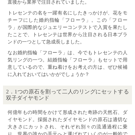
直後から業界で注目されていました。
トレセンテの名を一躍有名にしたきっかけが、花をモ
チーフにした婚約指輪「フローラ」。この「フロー
ラ」が国際的なジュエリーコンテストで入賞を果たし
たことで、トレセンテは世界から注目される日本ブラ
ンドの一つとして急成長しました。
なお婚約指輪「フローラ」は、今でもトレセンテの人
気リングの一つ。結婚指輪「フローラ」もセットで用
意しているので、重ね着けをお考えの方は、ぜひ候補
に入れておいてはいかがでしょうか？
2．1つの原石を割って二人のリングにセットする
双子ダイヤモンド
何億年もの時間をかけて形成された奇跡の天然石、ダ
イヤモンド。採掘されたダイヤモンドの原石は適切な
大きさにカットされ、それぞれ別々の流通過程に乗
り、世界の誰かの手元へと運ばれていくのが一般的で