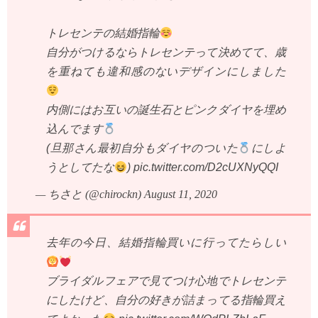
トレセンテの結婚指輪
自分がつけるならトレセンテって決めてて、歳
を重ねても違和感のないデザインにしました
内側にはお互いの誕生石とピンクダイヤを埋め
込んでます
(旦那さん最初自分もダイヤのついた
にしよ
うとしてたな
)
pic.twitter.com/D2cUXNyQQI
— ちさと (@chirockn)
August 11, 2020
去年の今日、結婚指輪買いに行ってたらしい
ブライダルフェアで見てつけ心地でトレセンテ
にしたけど、自分の好きが詰まってる指輪買え