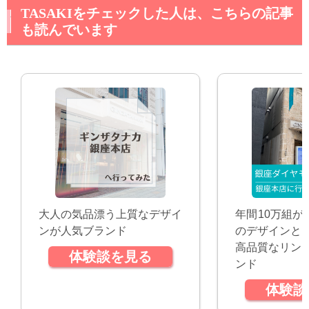
TASAKIをチェックした人は、こちらの記事
も読んでいます
大人の気品漂う上質なデザイ
年間10万組が
ンが人気ブランド
のデザインと
高品質なリン
体験談を見る
ンド
体験談