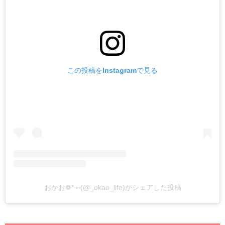
この投稿をInstagramで見る
おかお❁*·⑅(@_okao_life)がシェアした投稿