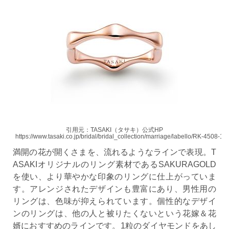
引用元：TASAKI（タサキ）公式HP
https://www.tasaki.co.jp/bridal/bridal_collection/marriage/labello/RK-4508-1
満開の花が開くさまを、流れるようなラインで表現。T
ASAKIオリジナルのリング素材であるSAKURAGOLD
を使い、より華やかな印象のリングに仕上がっていま
す。アレンジされたデザインも豊富にあり、男性用の
リングは、色味が抑えられています。個性的なデザイ
ンのリングは、他の人と被りたくないという花嫁＆花
婿におすすめのラインです。1粒のダイヤモンドをあし