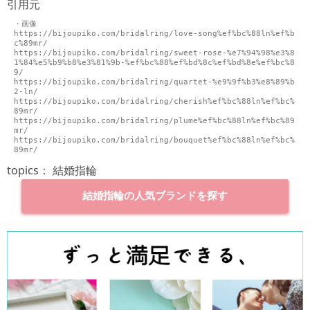
引用元
・画像

https://bijoupiko.com/bridalring/love-song%ef%bc%88ln%ef%b
c%89mr/

https://bijoupiko.com/bridalring/sweet-rose-%e7%94%98%e3%8
1%84%e5%b9%b8%e3%81%9b-%ef%bc%88%ef%bd%8c%ef%bd%8e%ef%bc%8
9/

https://bijoupiko.com/bridalring/quartet-%e9%9f%b3%e8%89%b
2-ln/

https://bijoupiko.com/bridalring/cherish%ef%bc%88ln%ef%bc%
89mr/

https://bijoupiko.com/bridalring/plume%ef%bc%88ln%ef%bc%89
mr/

https://bijoupiko.com/bridalring/bouquet%ef%bc%88ln%ef%bc%
topics：
結婚指輪
結婚指輪の人気ブランドを探す