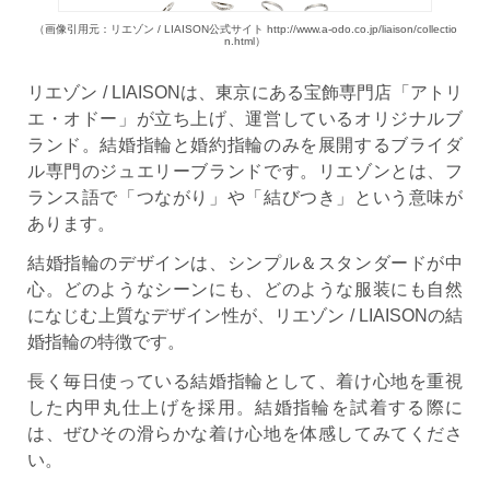
（画像引用元：リエゾン / LIAISON公式サイト http://www.a-odo.co.jp/liaison/collectio
n.html）
リエゾン / LIAISONは、東京にある宝飾専門店「アトリ
エ・オドー」が立ち上げ、運営しているオリジナルブ
ランド。結婚指輪と婚約指輪のみを展開するブライダ
ル専門のジュエリーブランドです。リエゾンとは、フ
ランス語で「つながり」や「結びつき」という意味が
あります。
結婚指輪のデザインは、シンプル＆スタンダードが中
心。どのようなシーンにも、どのような服装にも自然
になじむ上質なデザイン性が、リエゾン / LIAISONの結
婚指輪の特徴です。
長く毎日使っている結婚指輪として、着け心地を重視
した内甲丸仕上げを採用。結婚指輪を試着する際に
は、ぜひその滑らかな着け心地を体感してみてくださ
い。