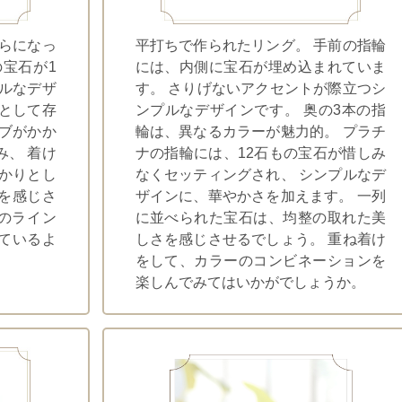
平らになっ
平打ちで作られたリング。 手前の指輪
の宝石が1
には、内側に宝石が埋め込まれていま
プルなデザ
す。 さりげないアクセントが際立つシ
トとして存
ンプルなデザインです。 奥の3本の指
ーブがかか
輪は、異なるカラーが魅力的。 プラチ
み、 着け
ナの指輪には、12石もの宝石が惜しみ
っかりとし
なくセッティングされ、 シンプルなデ
を感じさ
ザインに、華やかさを加えます。 一列
線のライン
に並べられた宝石は、均整の取れた美
ているよ
しさを感じさせるでしょう。 重ね着け
をして、カラーのコンビネーションを
楽しんでみてはいかがでしょうか。