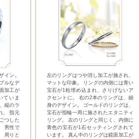
ザイン。
左のリングはつや消し加工が施され、
プルなデ
マットな印象。 リングの内側には青い
鏡面加工が
宝石が1粒埋め込まれ、さりげないア
いていま
クセントに。 右の2本のリングは、細
て、縦のラ
身のデザイン。 ゴールドのリングは、
れ、 指元
宝石が指輪一周に施されたエタニティ
つごつした
リング。 左のリングと同じく、内側に
、 男性で
青色の宝石が1石セッティングされて
。 周りと
います。 真ん中のリングは鏡面加工が