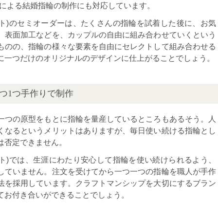
ーによる結婚指輪の制作にも対応しています。
アドゥトリート)のセミオーダーは、たくさんの指輪を試着した後に、お気
、表面加工などを、カップルの自由に組み合わせていくという
ものの、指輪の様々な要素を自由にセレクトして組み合わせる
に一つだけのオリジナルのデザインに仕上がることでしょう。
つ1つ手作りで制作
一つの原型をもとに指輪を量産しているところもあるそう。人
くなるというメリットはありますが、毎日使い続ける指輪とし
は否定できません。
アドゥトリート)では、生涯にわたり安心して指輪を使い続けられるよう、
していません。注文を受けてから一つ一つの指輪を職人が手作
法を採用しています。クラフトマンシップを大切にするブラン
てお付き合いができることでしょう。