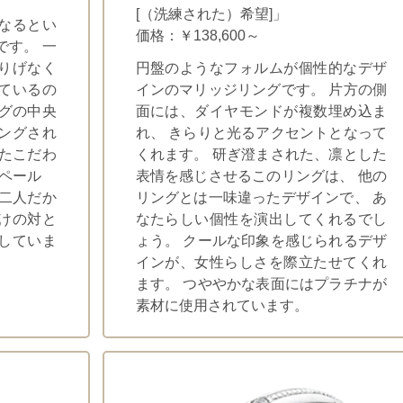
[（洗練された）希望]」
なるとい
価格：￥138,600～
です。 一
りげなく
円盤のようなフォルムが個性的なデザ
ているの
インのマリッジリングです。 片方の側
ングの中央
面には、ダイヤモンドが複数埋め込ま
ングされ
れ、 きらりと光るアクセントとなって
せたこだわ
くれます。 研ぎ澄まされた、凛とした
 ペール
表情を感じさせるこのリングは、 他の
 二人だか
リングとは一味違ったデザインで、 あ
けの対と
なたらしい個性を演出してくれるでし
していま
ょう。 クールな印象を感じられるデザ
インが、女性らしさを際立たせてくれ
ます。 つややかな表面にはプラチナが
素材に使用されています。