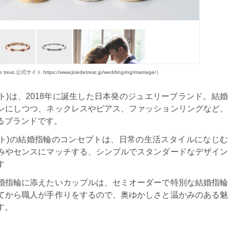
at.公式サイト https://www.joiedetreat.jp/weddingring/marriage/）
ドゥトリート)は、2018年に誕生した日本発のジュエリーブランド。結婚
ンにしつつ、ネックレスやピアス、ファッションリングなど、
るブランドです。
アドゥトリート)の結婚指輪のコンセプトは、日常の生活スタイルになじむ
みやセンスにマッチする、シンプルでスタンダードなデザイン
す
婚指輪に添えたいカップルは、セミオーダーで特別な結婚指輪
てから職人が手作りをするので、奥ゆかしさと温かみのある魅
す。