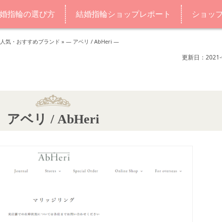
婚指輪の選び方
結婚指輪ショップレポート
ショッ
人気・おすすめブランド
»
― アベリ / AbHeri ―
更新日：2021-0
アベリ / AbHeri