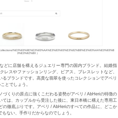
collections/%E3%83%9E%E3%83%AA%E3%83%83%E3%82%B8%E3%83%AA%E3%83%B
3%E3%82%B0 ）
座や福岡などに店舗を構えるジュエリー専門の国内ブランド。結婚指
クレスやファッションリング、ピアス、ブレスレットなど、
いるブランドです。高貴な翡翠を使ったコレクションでアベリ
多いことでしょう。
くりの原点に強くこだわる姿勢がアベリ / AbHeriの特徴の
いては、カップルから受注した後に、東日本橋に構えた専用工
徹底ぶりです。アベリ / AbHeriのすべての作品に、どこか
でもない、手作りだからなのでしょう。