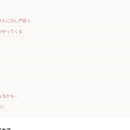
さんに少し戸惑う…
がやってくる
なるかも…
とに