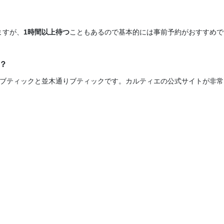
。
ますが、
1時間以上待つ
こともあるので基本的には事前予約がおすすめで
？
座ブティックと並木通りブティックです。カルティエの公式サイトが非