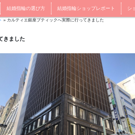
結婚指輪の選び方
結婚指輪ショップレポート
シ
ト
»
カルティエ銀座ブティックへ実際に行ってきました
てきました