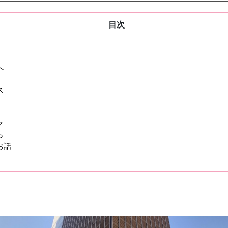
目次
へ
ス
ク
ら
お話