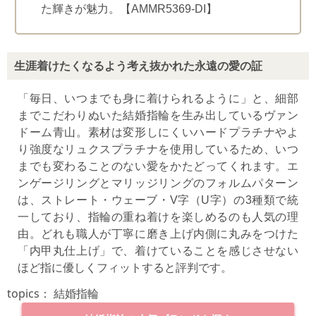
た輝きが魅力。
【AMMR5369-DI】
生涯着けたくなるよう考え抜かれた永遠の愛の証
「毎日、いつまでも身に着けられるように」と、細部
までこだわりぬいた結婚指輪を生み出しているヴァン
ドーム青山。素材は変形しにくいハードプラチナやよ
り強度なリュクスプラチナを使用しているため、いつ
までも変わることのない愛をかたどってくれます。エ
ンゲージリングとマリッジリングのフォルムパターン
は、ストレート・ウェーブ・V字（U字）の3種類で統
一しており、指輪の重ね着けを楽しめるのも人気の理
由。どれも職人が丁寧に磨き上げ内側に丸みをつけた
「内甲丸仕上げ」で、着けていることを感じさせない
ほど指に優しくフィットすると評判です。
topics：
結婚指輪